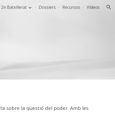
2n Batxillerat
Dossiers
Recursos
Vídeos
ion
ivota sobre la qüestió del poder. Amb les