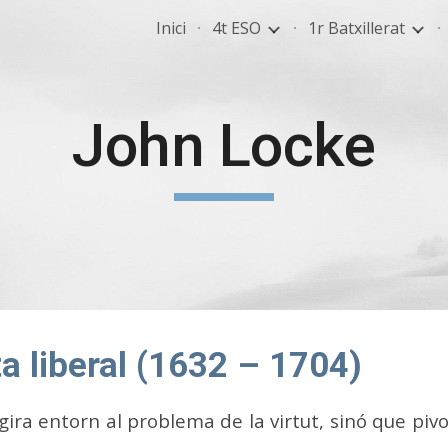
Inici
4t ESO
1r Batxillerat
ip to main content
Skip to navigat
John Locke
ta liberal (1632 – 1704)
no gira entorn al problema de la virtut, sinó que p