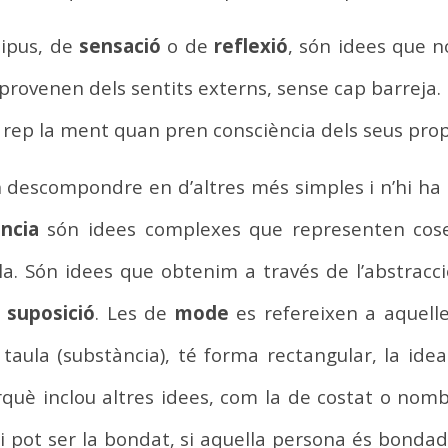
ipus, de
sensació
o de
reflexió
, són idees que 
provenen dels sentits externs, sense cap barreja.
ue rep la ment quan pren consciència dels seus pro
descompondre en d’altres més simples i n’hi ha de
ncia
són idees complexes que representen coses
la. Són idees que obtenim a través de l’abstracc
a
suposició
. Les de
mode
es refereixen a aquelle
a taula (substància), té forma rectangular, la id
què inclou altres idees, com la de costat o nom
xi pot ser la bondat, si aquella persona és bondad