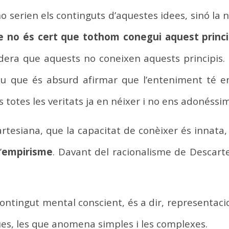
o serien els continguts d’aquestes idees, sinó la n
e no és cert que tothom conegui aquest princi
sidera que aquests no coneixen aquests principis
 que és absurd afirmar que l’enteniment té e
 totes les veritats ja en néixer i no ens adonéssi
cartesiana, que la capacitat de conèixer és innat
’
empirisme
. Davant del racionalisme de Descar
ontingut mental conscient, és a dir, representac
dues, les que anomena simples i les complexes.