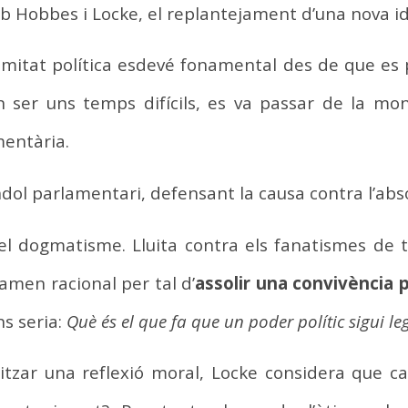
mb Hobbes i Locke, el replantejament d’una nova id
itimitat política esdevé fonamental des de que es 
an ser uns temps difícils, es va passar de la mon
entària.
dol parlamentari, defensant la causa contra l’abs
 el dogmatisme. Lluita contra els fanatismes de ti
xamen racional per tal d’
assolir una convivència p
ns seria:
Què és el que fa que un poder polític sigui le
tzar una reflexió moral, Locke considera que ca