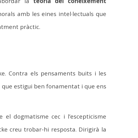
 abordar la
teoria del coneixement
morals amb les eines intel·lectuals que
ntment pràctic.
e. Contra els pensaments buits i les
 que estigui ben fonamentat i que ens
e el dogmatisme cec i l’escepticisme
cke creu trobar-hi resposta. Dirigirà la