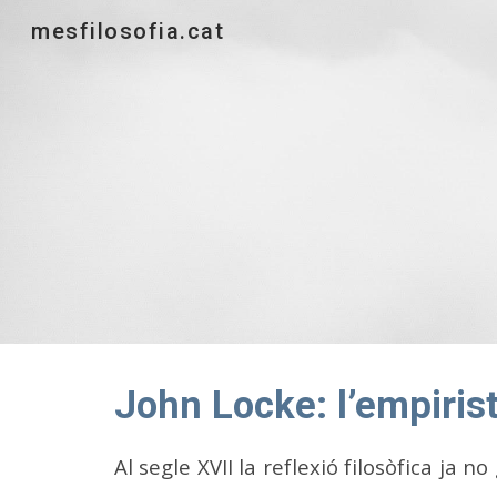
mesfilosofia.cat
Sk
John Locke: l’empiris
Al segle XVII la reflexió filosòfica ja 