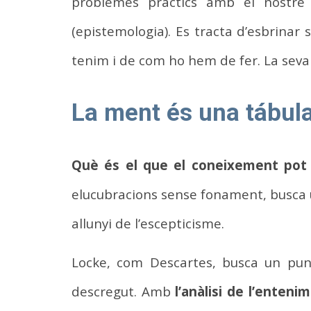
problemes pràctics amb el nostre
(epistemologia). Es tracta d’esbrinar 
tenim i de com ho hem de fer. La seva 
La ment és una tábula
Què és el que el coneixement pot 
elucubracions sense fonament, busca 
allunyi de l’escepticisme.
Locke, com Descartes, busca un punt
descregut. Amb
l’anàlisi de l’enten