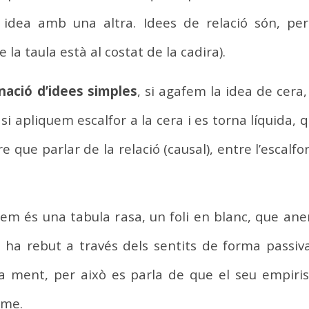
dea amb una altra. Idees de relació són, per ta
la taula està al costat de la cadira).
ació d’idees simples
, si agafem la idea de cer
 apliquem escalfor a la cera i es torna líquida, q
ue parlar de la relació (causal), entre l’escalfor 
em és una tabula rasa, un foli en blanc, que an
e ha rebut a través dels sentits de forma passiv
 la ment, per això es parla de que el seu empiris
ume.