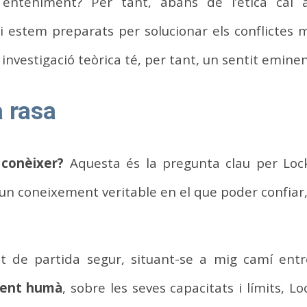
 enteniment? Per tant, abans de l’ètica cal
si estem preparats per solucionar els conflictes 
investigació teòrica té, per tant, un sentit emine
 rasa
conèixer?
Aquesta és la pregunta clau per Lock
un coneixement veritable en el que poder confiar,
 de partida segur, situant-se a mig camí entr
iment humà
, sobre les seves capacitats i límits, Lo