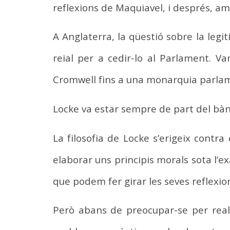
reflexions de Maquiavel, i després, a
A Anglaterra, la qüestió sobre la leg
reial per a cedir-lo al Parlament. V
Cromwell fins a una monarquia parlam
Locke va estar sempre de part del bàn
La filosofia de Locke s’erigeix contra
elaborar uns principis morals sota l’e
que podem fer girar les seves reflexio
Però abans de preocupar-se per reali